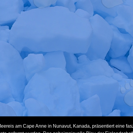
eereis am Cape Anne in Nunavut, Kanada, präsentiert eine fasz