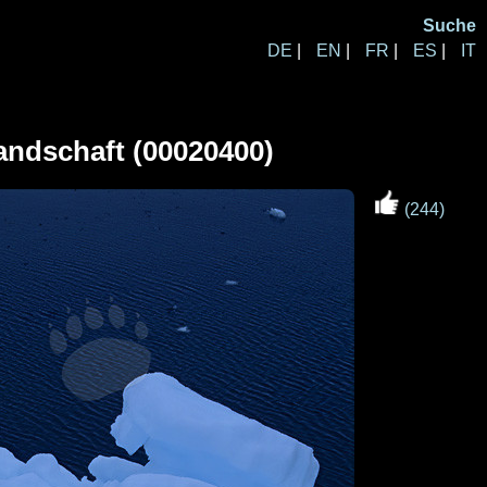
Suche
DE
|
EN
|
FR
|
ES
|
IT
andschaft (00020400)
(244)