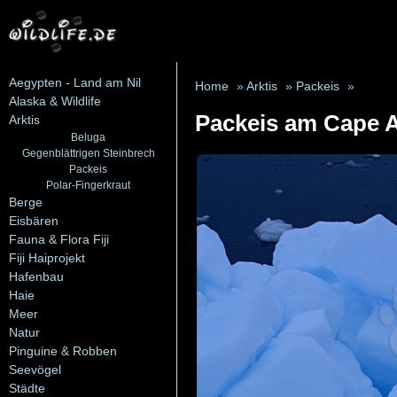
Aegypten - Land am Nil
Home
»
Arktis
»
Packeis
»
Alaska & Wildlife
Packeis am Cape A
Arktis
Beluga
Gegenblättrigen Steinbrech
Packeis
Polar-Fingerkraut
Berge
Eisbären
Fauna & Flora Fiji
Fiji Haiprojekt
Hafenbau
Haie
Meer
Natur
Pinguine & Robben
Seevögel
Städte