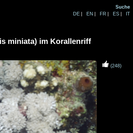
Suche
DE
|
EN
|
FR
|
ES
|
IT
 miniata) im Korallenriff
(248)