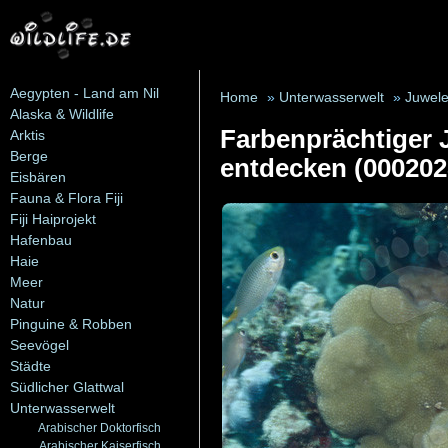
Aegypten - Land am Nil
Home
»
Unterwasserwelt
»
Juwel
Alaska & Wildlife
Farbenprächtiger 
Arktis
Berge
entdecken (000202
Eisbären
Fauna & Flora Fiji
Fiji Haiprojekt
Hafenbau
Haie
Meer
Natur
Pinguine & Robben
Seevögel
Städte
Südlicher Glattwal
Unterwasserwelt
Arabischer Doktorfisch
Arabischer Kaiserfisch