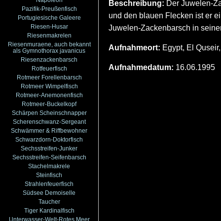
Beschreibung:
Der Juwelen-Zack
Pazifik-Preußenfisch
und den blauen Flecken ist er e
Portugiesische Galeere
Riesen-Husar
Juwelen-Zackenbarsch in seiner
Riesenmakrelen
Riesenmuraene, auch bekannt
Aufnahmeort:
Egypt, El Quseir
als Gymnothorax javanicus
Riesenzackenbarsch
Aufnahmedatum:
16.06.1995
Rotfeuerfisch
Rotmeer Forellenbarsch
Rotmeer Wimpelfisch
Rotmeer-Anemonenfisch
Rotmeer-Buckelkopf
Schärpen Scheinschnapper
Scherenschwanz-Sergeant
Schwämmer & Riffbewohner
Schwarzdorn-Doktorfisch
Sechsstreifen-Junker
Sechsstreifen-Seifenbarsch
Stachelmakrele
Steinfisch
Strahlenfeuerfisch
Südsee Demoiselle
Taucher
Tiger Kardinalfisch
Unterwasser-Welt-Rotes Meer