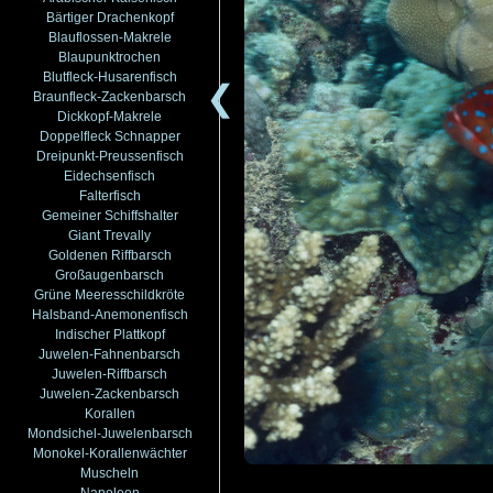
Bärtiger Drachenkopf
Blauflossen-Makrele
Blaupunktrochen
Blutfleck-Husarenfisch
❮
Braunfleck-Zackenbarsch
Dickkopf-Makrele
Doppelfleck Schnapper
Dreipunkt-Preussenfisch
Eidechsenfisch
Falterfisch
Gemeiner Schiffshalter
Giant Trevally
Goldenen Riffbarsch
Großaugenbarsch
Grüne Meeresschildkröte
Halsband-Anemonenfisch
Indischer Plattkopf
Juwelen-Fahnenbarsch
Juwelen-Riffbarsch
Juwelen-Zackenbarsch
Korallen
Mondsichel-Juwelenbarsch
Monokel-Korallenwächter
Muscheln
Napoleon