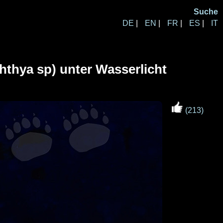
Suche
DE
|
EN
|
FR
|
ES
|
IT
hthya sp) unter Wasserlicht
(213)