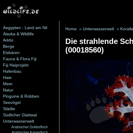
Aegypten - Land am Nil
Home
»
Unterwasserwelt
»
Korall
Alaska & Wildlife
Die strahlende Sc
Arktis
Berge
(00018560)
Eisbären
Fauna & Flora Fiji
Fiji Haiprojekt
Hafenbau
Haie
Meer
Natur
Pinguine & Robben
Seevögel
Städte
Südlicher Glattwal
Unterwasserwelt
Arabischer Doktorfisch
Arabischer Kaiserfisch