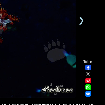
❯
Teilen: