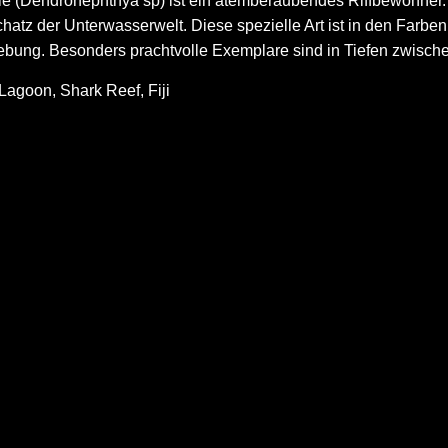
e (Dendronephthya sp) ist ein atemberaubendes Riffbewohner. I
tz der Unterwasserwelt. Diese spezielle Art ist in den Farben
mgebung. Besonders prachtvolle Exemplare sind in Tiefen zwisc
Lagoon, Shark Reef, Fiji