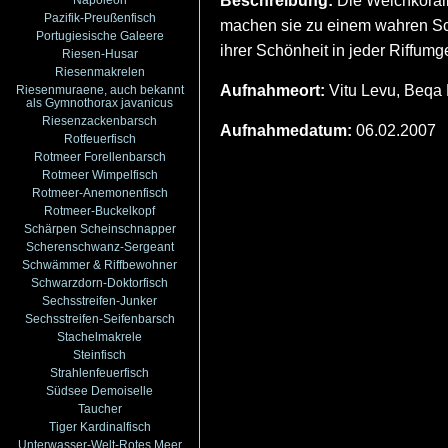
Beschreibung:
Die Weichkorall
Pazifik-Preußenfisch
machen sie zu einem wahren Scha
Portugiesische Galeere
ihrer Schönheit in jeder Riffu
Riesen-Husar
Riesenmakrelen
Aufnahmeort:
Vitu Levu, Beqa 
Riesenmuraene, auch bekannt
als Gymnothorax javanicus
Riesenzackenbarsch
Aufnahmedatum:
06.02.2007
Rotfeuerfisch
Rotmeer Forellenbarsch
Rotmeer Wimpelfisch
Rotmeer-Anemonenfisch
Rotmeer-Buckelkopf
Schärpen Scheinschnapper
Scherenschwanz-Sergeant
Schwämmer & Riffbewohner
Schwarzdorn-Doktorfisch
Sechsstreifen-Junker
Sechsstreifen-Seifenbarsch
Stachelmakrele
Steinfisch
Strahlenfeuerfisch
Südsee Demoiselle
Taucher
Tiger Kardinalfisch
Unterwasser-Welt-Rotes Meer