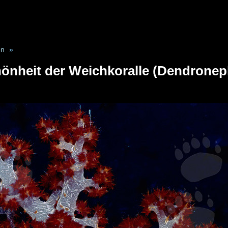
en
»
hönheit der Weichkoralle (Dendronep