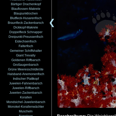
Bärtiger Drachenkopf
Blauflossen-Makrele
Blaupunktrochen
Blutfleck-Husarenfisch
❮
Braunfleck-Zackenbarsch
Dickkopf-Makrele
Doppelfleck Schnapper
Dreipunkt-Preussenfisch
Eidechsenfisch
Falterfisch
Gemeiner Schiffshalter
Giant Trevally
Goldenen Riffbarsch
Großaugenbarsch
Grüne Meeresschildkröte
Halsband-Anemonenfisch
Indischer Plattkopf
Juwelen-Fahnenbarsch
Juwelen-Riffbarsch
Juwelen-Zackenbarsch
Korallen
Mondsichel-Juwelenbarsch
Monokel-Korallenwächter
Muscheln
Napoleon