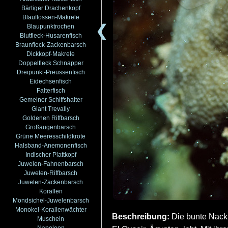
Bärtiger Drachenkopf
Blauflossen-Makrele
❮
Blaupunktrochen
Blutfleck-Husarenfisch
Braunfleck-Zackenbarsch
Dickkopf-Makrele
Doppelfleck Schnapper
Dreipunkt-Preussenfisch
Eidechsenfisch
Falterfisch
Gemeiner Schiffshalter
Giant Trevally
Goldenen Riffbarsch
Großaugenbarsch
Grüne Meeresschildkröte
Halsband-Anemonenfisch
Indischer Plattkopf
Juwelen-Fahnenbarsch
Juwelen-Riffbarsch
Juwelen-Zackenbarsch
Korallen
Mondsichel-Juwelenbarsch
Monokel-Korallenwächter
Beschreibung:
Die bunte Nackt
Muscheln
Napoleon