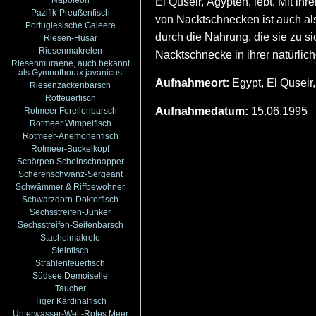
El Quseir, Ägypten, lebt. Mit ih
Pazifik-Preußenfisch
von Nacktschnecken ist auch al
Portugiesische Galeere
durch die Nahrung, die sie zu s
Riesen-Husar
Riesenmakrelen
Nacktschnecke in ihrer natürli
Riesenmuraene, auch bekannt
als Gymnothorax javanicus
Aufnahmeort:
Egypt, El Quseir
Riesenzackenbarsch
Rotfeuerfisch
Aufnahmedatum:
15.06.1995
Rotmeer Forellenbarsch
Rotmeer Wimpelfisch
Rotmeer-Anemonenfisch
Rotmeer-Buckelkopf
Schärpen Scheinschnapper
Scherenschwanz-Sergeant
Schwämmer & Riffbewohner
Schwarzdorn-Doktorfisch
Sechsstreifen-Junker
Sechsstreifen-Seifenbarsch
Stachelmakrele
Steinfisch
Strahlenfeuerfisch
Südsee Demoiselle
Taucher
Tiger Kardinalfisch
Unterwasser-Welt-Rotes Meer