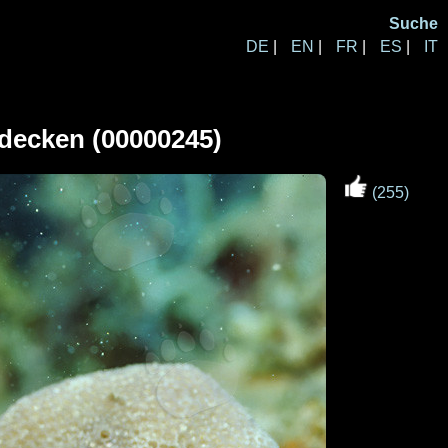
Suche
DE
|
EN
|
FR
|
ES
|
IT
decken (00000245)
(255)