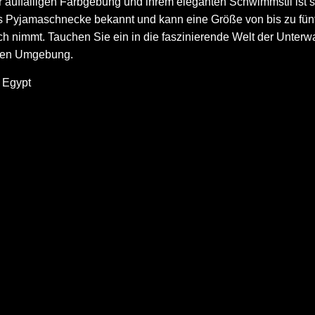
rer auffälligen Farbgebung und ihrem eleganten Schwimmstil ist s
s Pyjamaschnecke bekannt und kann eine Größe von bis zu fünf 
ich nimmt. Tauchen Sie ein in die faszinierende Welt der Unter
chen Umgebung.
, Egypt