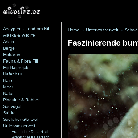
Aegypten - Land am Nil
Home
»
Unterwasserwelt
»
Schwä
Alaska & Wildlife
Faszinierende bun
Arktis
Berge
Eisbären
Fauna & Flora Fiji
Fiji Haiprojekt
Hafenbau
Haie
Meer
Natur
Pinguine & Robben
Seevögel
Städte
Südlicher Glattwal
Unterwasserwelt
Arabischer Doktorfisch
Arabischer Kaiserfisch