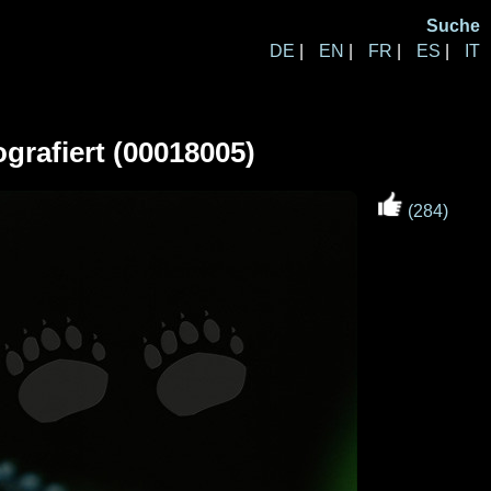
Suche
DE
|
EN
|
FR
|
ES
|
IT
ografiert (00018005)
(284)