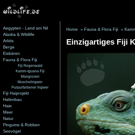
Aegypten - Land am Nil
Home
»
Fauna & Flora Fiji
»
Kamm-
Alaska & Wildlife
Einzigartiges Fiji
Arktis
Berge
Eisbären
Fauna & Flora Fiji
Fiji Regenwald
Kamm-Iguana Fiji
Mangroven
Muschelingwer
Purpurfarbener Ingwer
Fiji Haiprojekt
Hafenbau
Haie
Meer
Natur
Pinguine & Robben
Seevögel